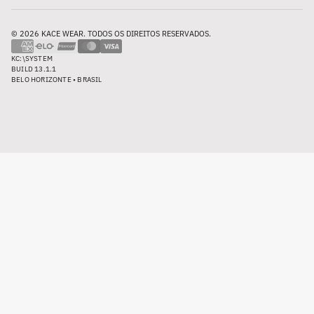
© 2026 KACE WEAR. TODOS OS DIREITOS RESERVADOS.
KC:\SYSTEM
BUILD 13.1.1
BELO HORIZONTE • BRASIL