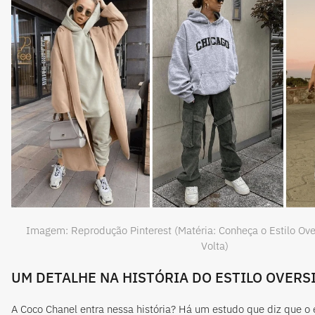
Imagem: Reprodução Pinterest (Matéria: Conheça o Estilo Ove
Volta)
UM DETALHE NA HISTÓRIA D
O ESTILO
OVERS
A Coco Chanel entra nessa história? Há um estudo que diz que
o 