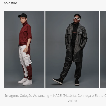
no estilo.
Imagem: Coleção Advancing – KACE (Matéria: Conheça o Estilo 
Volta)