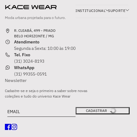
INSTITUCIONAL
SUPORTE
Moda urbana projetada para o futuro.
R. CUIABÁ, 499 - PRADO
BELO HORIZONTE / MG
Atendimento
Segunda a Sexta: 10:00 às 19:00
Tel. Fixo
(31) 3024-8193
WhatsApp
(31) 99355-0591
Newsletter
Cadastre-se e seja o primeiro a saber sobre novas
coleções e tudo do universo Kace Wear
Email
Este site é protegido por hCaptcha e a
Política de privacidade
e os
Te
CADASTRAR