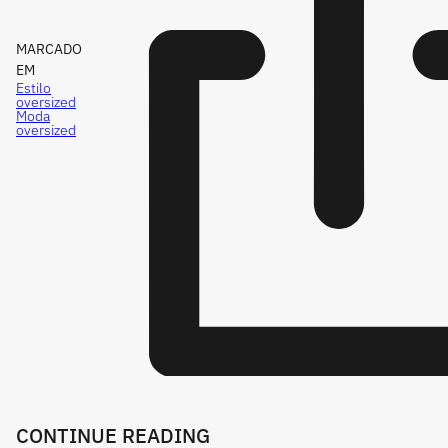
MARCADO
EM
Estilo
oversized
Moda
oversized
CONTINUE READING