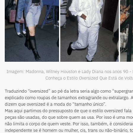
Imagem: Madonna, Witney Houston e Lady Diana nos anos 90 - 
Conheça o Estilo Oversized Que Está de Volt
Traduzindo “oversized” ao pé da letra seria algo como “supergra
explicado como roupas de tamanhos extragrande ou extralargo.
dizem que oversized é a moda do “tamanho único”.
Mas aqui partimos do pressuposto de que o estilo oversized fal
peças são usadas, do que sobre quem as usa. Por isso é uma m
não limita o corpo de quem veste. Por isso, também, é considera
independente se é homem ou mulher, cis, trans ou não-binário, 