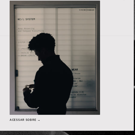
CONTROL CENTER
KC:\SYSTEM > COLEÇÕES
(
6
) COLEÇÕES ATIVAS
SELECIONE UMA COLEÇÃO >
KC:\SYSTEM\COLLECTIONS > Camisa Wor
REFINAR:
EXPLORAR COLEÇÃO HUNT →
ACESSAR SOBRE →