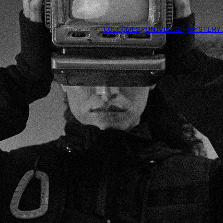
MASCULINO
FEMININO
COLEÇÕES
UNIVERSO
MYSTERY
kshirt