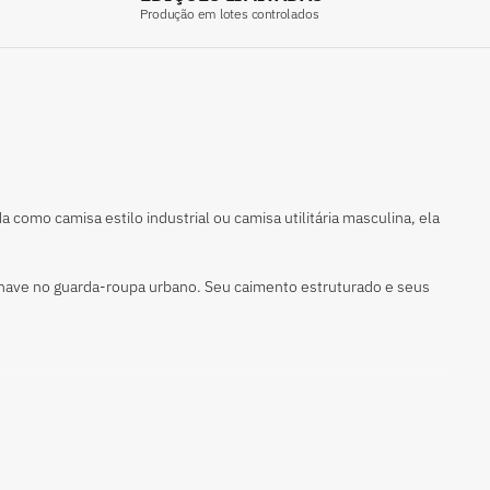
Produção em lotes controlados
como camisa estilo industrial ou camisa utilitária masculina, ela
-chave no guarda-roupa urbano. Seu caimento estruturado e seus
a, mas pode ser utilizada independente do gênero. Com foco em
fisticadas dentro do streetwear e do techwear. Ideal para pessoas