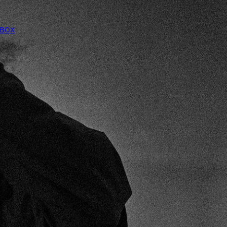
 BOX
ORDENAR
▾