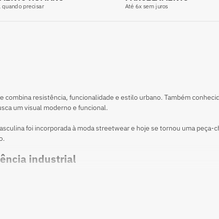
Até 6x sem juros
l quando precisar
ue combina resistência, funcionalidade e estilo urbano. Também conhecida 
busca um visual moderno e funcional.
 masculina foi incorporada à moda streetwear e hoje se tornou uma peça
o.
ência industrial
tilitário, sendo frequentemente associada à camisa de trabalho masculin
os e um visual atemporal.
gens e tecidos, permite criar desde looks casuais até produções mais so