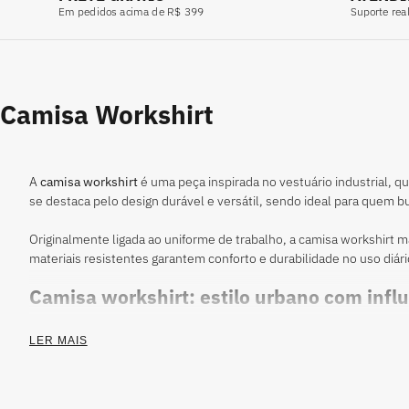
Em pedidos acima de R$ 399
Suporte rea
Camisa Workshirt
A
camisa workshirt
é uma peça inspirada no vestuário industrial, q
se destaca pelo design durável e versátil, sendo ideal para quem 
Originalmente ligada ao uniforme de trabalho, a camisa workshirt
materiais resistentes garantem conforto e durabilidade no uso diári
Camisa workshirt: estilo urbano com influ
A camisa workshirt carrega referências do universo industrial e u
LER MAIS
praticidade, ela apresenta construção reforçada, tecidos encorpad
Além disso, sua estética versátil, disponível em diferentes modela